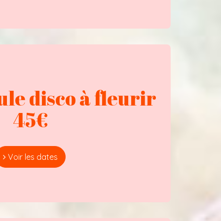
le disco à fleurir
45€
Voir les dates