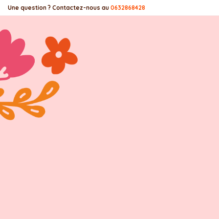
Panneau de gestion des cookies
Une question ? Contactez-nous au
0632868428