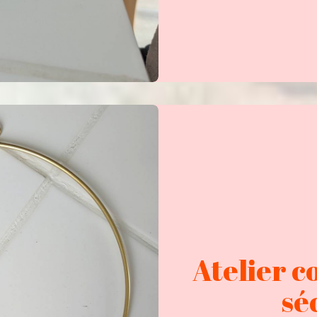
Atelier c
sé