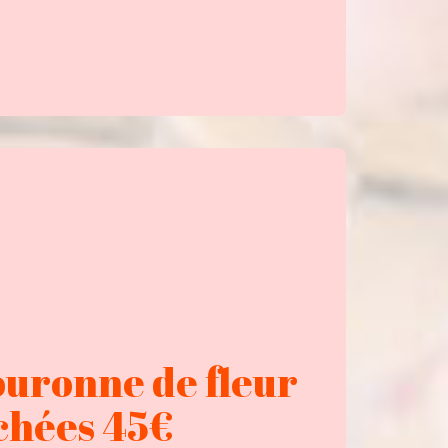
ouronne de fleur
chées 45€