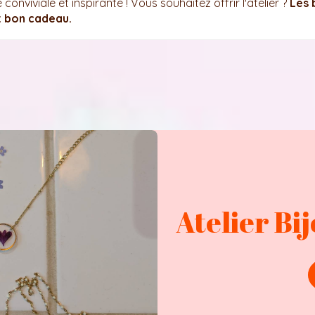
onviviale et inspirante ! Vous souhaitez offrir l'atelier ?
Les 
t bon cadeau.
Atelier Bi