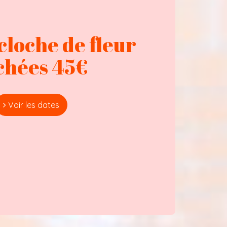
cloche de fleur
chées 45€
Voir les dates