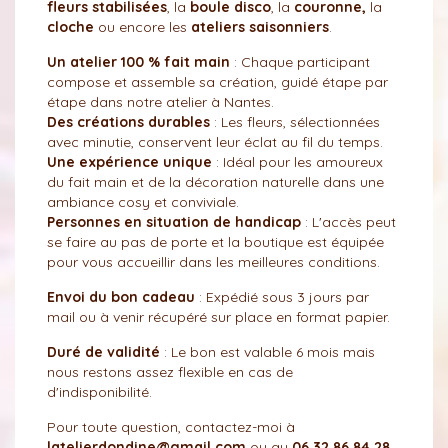
fleurs stabilisées
, la
boule disco
, la
couronne,
la
cloche
ou encore les
ateliers saisonniers
.
Un atelier 100 % fait main
: Chaque participant
compose et assemble sa création, guidé étape par
étape dans notre atelier à Nantes.
Des créations durables
: Les fleurs, sélectionnées
avec minutie, conservent leur éclat au fil du temps.
Une expérience unique
: Idéal pour les amoureux
du fait main et de la décoration naturelle dans une
ambiance cosy et conviviale.
Personnes en situation de handicap
: L'accès peut
se faire au pas de porte et la boutique est équipée
pour vous accueillir dans les meilleures conditions.
Envoi du bon cadeau
: Expédié sous 3 jours par
mail ou à venir récupéré sur place en format papier.
Duré de validité
: Le bon est valable 6 mois mais
nous restons assez flexible en cas de
d'indisponibilité.
Pour toute question, contactez-moi à
latelierdondine@gmail.com
ou au
06.32.86.84.28 .